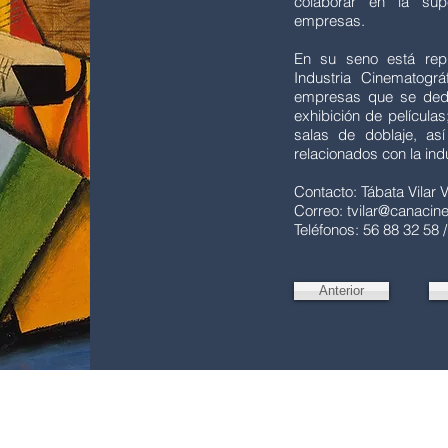
colaborar en la sup
empresas.
En su seno está repr
Industria Cinematogr
empresas que se dedic
exhibición de películas;
salas de doblaje, as
relacionados con la indu
Contacto: Tábata Vilar Vi
Correo:
tvilar@canacin
Teléfonos: 56 88 32 58 
Anterior