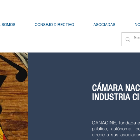
S SOMOS
CONSEJO DIRECTIVO
ASOCIADAS
NO
CÁMARA NAC
INDUSTRIA C
CANACINE, fundada en 
público, autónoma, c
ofrece a sus asociad