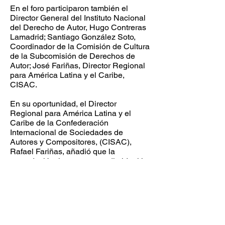
En el foro participaron también el
Director General del Instituto Nacional
del Derecho de Autor, Hugo Contreras
Lamadrid; Santiago González Soto,
Coordinador de la Comisión de Cultura
de la Subcomisión de Derechos de
Autor; José Fariñas, Director Regional
para América Latina y el Caribe,
CISAC.
En su oportunidad, el Director
Regional para América Latina y el
Caribe de la Confederación
Internacional de Sociedades de
Autores y Compositores, (CISAC),
Rafael Fariñas, añadió que la
recaudación tiene como medio ideal la
cobranza a través de la ventanilla
única.
Sostuvo que para materializar la copia
privada se debe tener una adecuada
legislación, una aplicación de la misma