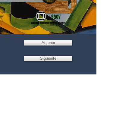
Anterior
Siguiente
Escríbenos
José María Velasco 59, 4to piso,